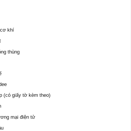
 cơ khí
t
óng thùng
ế
dee
p (có giấy tờ kèm theo)
n
ương mại điện tử
ầu