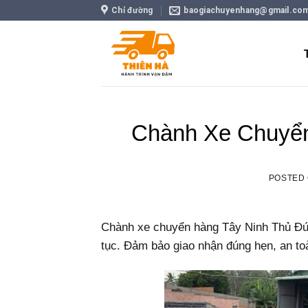
Skip
Chỉ đường
baogiachuyenhang@gmail.co
to
content
Chành Xe Chuyển
POSTED
Chành xe chuyển hàng Tây Ninh Thủ Đức 
tục. Đảm bảo giao nhận đúng hẹn, an to