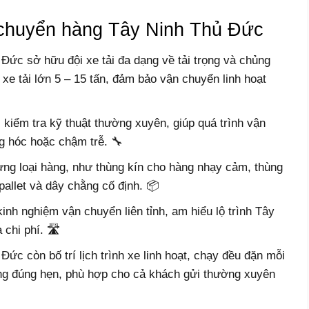
e chuyển hàng Tây Ninh Thủ Đức
ức sở hữu đội xe tải đa dạng về tải trọng và chủng
n xe tải lớn 5 – 15 tấn, đảm bảo vận chuyển linh hoạt
kiểm tra kỹ thuật thường xuyên, giúp quá trình vận
ng hóc hoặc chậm trễ. 🔧
ừng loại hàng, như thùng kín cho hàng nhạy cảm, thùng
allet và dây chằng cố định. 📦
inh nghiệm vận chuyển liên tỉnh, am hiểu lộ trình Tây
chi phí. 🛣️
c còn bố trí lịch trình xe linh hoạt, chạy đều đặn mỗi
ng đúng hẹn, phù hợp cho cả khách gửi thường xuyên