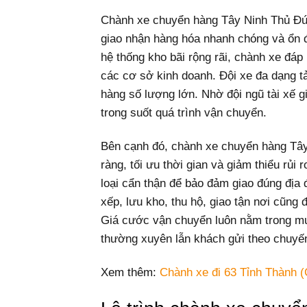
Chành xe chuyển hàng Tây Ninh Thủ Đức 
giao nhận hàng hóa nhanh chóng và ổn đị
hệ thống kho bãi rộng rãi, chành xe đáp
các cơ sở kinh doanh. Đội xe đa dạng tả
hàng số lượng lớn. Nhờ đội ngũ tài xế 
trong suốt quá trình vận chuyển.
Bên cạnh đó, chành xe chuyển hàng Tây
ràng, tối ưu thời gian và giảm thiểu rủi
loại cẩn thận để bảo đảm giao đúng địa 
xếp, lưu kho, thu hộ, giao tận nơi cũng
Giá cước vận chuyển luôn nằm trong mứ
thường xuyên lẫn khách gửi theo chuyế
Xem thêm:
Chành xe đi 63 Tỉnh Thành (