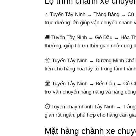
Lộ trình chành xe chuy
⭐ Tuyến Tây Ninh → Trảng Bàng → Củ C
trục đường lớn giúp vận chuyển nhanh v
🚚 Tuyến Tây Ninh → Gò Dầu → Hòa Th
thường, giúp tối ưu thời gian nhờ cung
📦 Tuyến Tây Ninh → Dương Minh Châu
tiện cho hàng hóa lấy từ trung tâm thàn
🛣️ Tuyến Tây Ninh → Bến Cầu → Củ Ch
trợ vận chuyển hàng nặng và hàng cồng
⏱️ Tuyến chạy nhanh Tây Ninh → Trản
gian rút ngắn, phù hợp cho hàng cần gi
Mặt hàng chành xe chuy