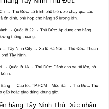
ển hàng Tây Ninh Thủ Đức
hi → Thủ Đức: Lộ trình phổ biến, xe chạy qua các
à ổn định, phù hợp cho hàng số lượng lớn.
ành → Quốc lộ 22 → Thủ Đức: Áp dụng cho hàng
 đường thông thoáng.
 → Tây Ninh City → Xa lộ Hà Nội → Thủ Đức: Thuận
h phố Tây Ninh.
i → Quốc lộ 1A → Thủ Đức: Dành cho xe tải lớn, hỗ
 kềnh.
g Bàng → Cao tốc TP.HCM – Mộc Bài → Thủ Đức: Thời
ao gấp hoặc giao đúng khung giờ.
ển hàng Tây Ninh Thủ Đức nhận