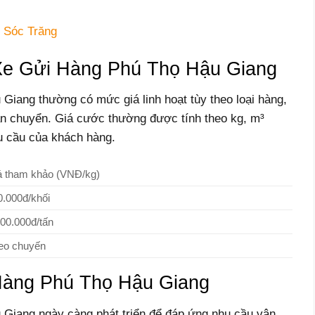
 Sóc Trăng
e Gửi Hàng Phú Thọ Hậu Giang
Giang thường có mức giá linh hoạt tùy theo loại hàng,
ận chuyển. Giá cước thường được tính theo kg, m³
u cầu của khách hàng.
á tham khảo (VNĐ/kg)
0.000đ/khối
000.000đ/tấn
eo chuyến
àng Phú Thọ Hậu Giang
 Giang ngày càng phát triển để đáp ứng nhu cầu vận