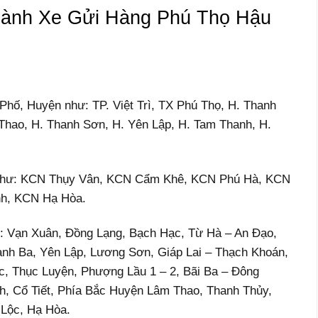
ành Xe Gửi Hàng Phú Thọ Hậu
 Phố, Huyện như: TP. Việt Trì, TX Phú Thọ, H. Thanh
Thao, H. Thanh Sơn, H. Yên Lập, H. Tam Thanh, H.
 Như: KCN Thụy Vân, KCN Cẩm Khê, KCN Phú Hà, KCN
nh, KCN Hạ Hòa.
: Vạn Xuân, Đồng Lạng, Bạch Hạc, Từ Hà – An Đạo,
nh Ba, Yên Lập, Lương Sơn, Giáp Lai – Thạch Khoán,
c, Thục Luyện, Phượng Lầu 1 – 2, Bãi Ba – Đông
h, Cổ Tiết, Phía Bắc Huyện Lâm Thao, Thanh Thủy,
Lộc, Hạ Hòa.