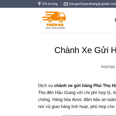
Skip
Chỉ đường
baogiachuyenhang@gmail.co
to
content
Chành Xe Gửi H
POSTED
Dịch vụ
chành xe gửi hàng Phú Thọ H
Thọ đến Hậu Giang với chi phí hợp lý, l
chóng. Hàng hóa được đảm bảo an toàn t
nơi và giao hàng linh hoạt, phù hợp ch