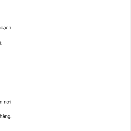
hoạch.
t
ận nơi
 hàng.