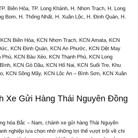
TP. Biên Hòa, TP. Long Khánh, H. Nhơn Trạch, H. Long
g Bom, H. Thống Nhất, H. Xuân Lộc, H. Định Quán, H.
ư: KCN Biên Hòa, KCN Nhơn Trạch, KCN Amata, KCN
 Đức, KCN Định Quán, KCN An Phước, KCN Dệt May
 Phú, KCN Bàu Xéo, KCN Thạnh Phú, KCN Long
Bình, KCN Gò Dầu, KCN Hố Nai, KCN Suối Tre, Khu
o, KCN Sông Mây, KCN Lộc An – Bình Sơn, KCN Xuân
h Xe Gửi Hàng Thái Nguyên Đồng
àng hóa Bắc – Nam, chành xe gửi hàng Thái Nguyên
h nghiệp lựa chọn nhờ những lợi thế vượt trội về chi