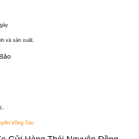
ngày
h và sản xuất.
 Bảo
c.
uyên Vũng Tàu