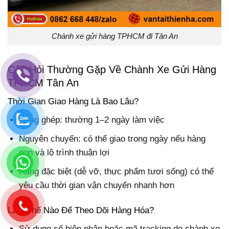
Chành xe gửi hàng TPHCM đi Tân An
Câu Hỏi Thường Gặp Về Chành Xe Gửi Hàng
TPHCM Tân An
Thời Gian Giao Hàng Là Bao Lâu?
Hàng ghép: thường 1–2 ngày làm việc
Nguyên chuyến: có thể giao trong ngày nếu hàng
gọn và lộ trình thuận lợi
Hàng đặc biệt (dễ vỡ, thực phẩm tươi sống) có thể
yêu cầu thời gian vận chuyển nhanh hơn
Làm Thế Nào Để Theo Dõi Hàng Hóa?
Sử dụng số biên nhận hoặc mã tracking do chành xe