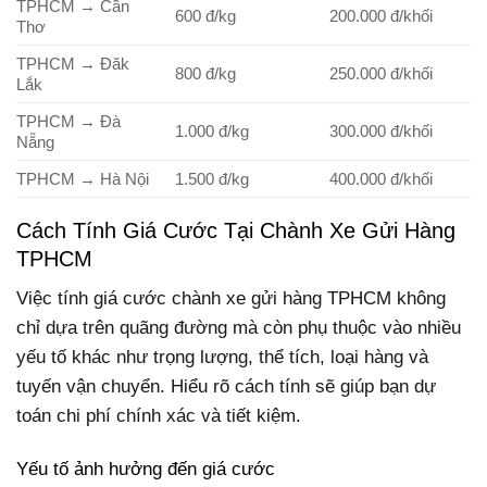
TPHCM → Cần
600 đ/kg
200.000 đ/khối
Thơ
TPHCM → Đăk
800 đ/kg
250.000 đ/khối
Lắk
TPHCM → Đà
1.000 đ/kg
300.000 đ/khối
Nẵng
TPHCM → Hà Nội
1.500 đ/kg
400.000 đ/khối
Cách Tính Giá Cước Tại Chành Xe Gửi Hàng
TPHCM
Việc tính giá cước chành xe gửi hàng TPHCM không
chỉ dựa trên quãng đường mà còn phụ thuộc vào nhiều
yếu tố khác như trọng lượng, thể tích, loại hàng và
tuyến vận chuyển. Hiểu rõ cách tính sẽ giúp bạn dự
toán chi phí chính xác và tiết kiệm.
Yếu tố ảnh hưởng đến giá cước