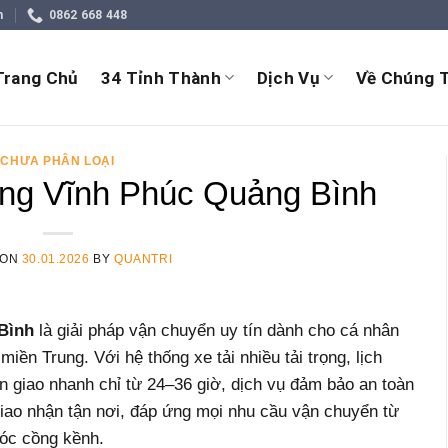
m
0862 668 448
Trang Chủ
34 Tỉnh Thành
Dịch Vụ
Về Chúng T
CHƯA PHÂN LOẠI
ng Vĩnh Phúc Quảng Bình
 ON
30.01.2026
BY
QUANTRI
Bình
là giải pháp vận chuyển uy tín dành cho cá nhân
iền Trung. Với hệ thống xe tải nhiều tải trọng, lịch
ian giao nhanh chỉ từ 24–36 giờ, dịch vụ đảm bảo an toàn
giao nhận tận nơi, đáp ứng mọi nhu cầu vận chuyển từ
móc cồng kềnh.