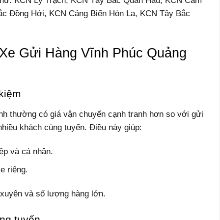
Như: KCN Lý Trạch, KCN Tây Bắc Quán Hàu, KCN Cam
ắc Đồng Hới, KCN Cảng Biển Hòn La, KCN Tây Bắc
Xe Gửi Hàng Vĩnh Phúc Quảng
 kiệm
h thường có giá vận chuyển cạnh tranh hơn so với gửi
nhiều khách cùng tuyến. Điều này giúp:
ệp và cá nhân.
e riêng.
xuyên và số lượng hàng lớn.
úng tuyến