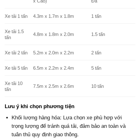
x Cao)
Đa
Xe tải 1 tấn
4.3m x 1.7m x 1.8m
1 tấn
Xe tải 1.5
4.8m x 1.8m x 2.0m
1.5 tấn
tấn
Xe tải 2 tấn
5.2m x 2.0m x 2.2m
2 tấn
Xe tải 5 tấn
6.5m x 2.2m x 2.4m
5 tấn
Xe tải 10
7.5m x 2.5m x 2.6m
10 tấn
tấn
Lưu ý khi chọn phương tiện
Khối lượng hàng hóa: Lựa chọn xe phù hợp với
trọng lượng để tránh quá tải, đảm bảo an toàn và
tuân thủ quy định giao thông.