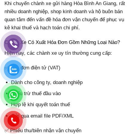
Khi chuyển chành xe gửi hàng Hòa Bình An Giang, rất
nhiều doanh nghiệp, shop kinh doanh và hộ buôn bán
quan tâm đến vấn đề hóa đơn vận chuyển để phục vụ
kê khai thuế và hạch toán chi phí.
Chành Xe Có Xuất Hóa Đơn Gồm Những Loại Nào?
Hiện nay, các chành xe uy tín thường cung cấp:
✅ Hóa đơn điện tử (VAT)
Dành cho công ty, doanh nghiệp
Khấu trừ thuế đầu vào
Hợp lệ khi quyết toán thuế
Gửi qua email file PDF/XML
✅ Phiếu thu/biên nhận vận chuyển