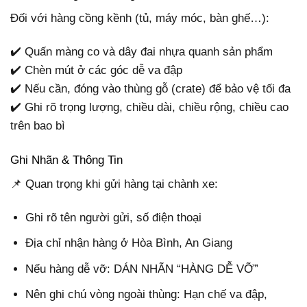
Đối với hàng cồng kềnh (tủ, máy móc, bàn ghế…):
✔️ Quấn màng co và dây đai nhựa quanh sản phẩm
✔️ Chèn mút ở các góc dễ va đập
✔️ Nếu cần, đóng vào thùng gỗ (crate) để bảo vệ tối đa
✔️ Ghi rõ trọng lượng, chiều dài, chiều rộng, chiều cao
trên bao bì
Ghi Nhãn & Thông Tin
📌 Quan trọng khi gửi hàng tại chành xe:
Ghi rõ tên người gửi, số điện thoại
Địa chỉ nhận hàng ở Hòa Bình, An Giang
Nếu hàng dễ vỡ: DÁN NHÃN “HÀNG DỄ VỠ”
Nên ghi chú vòng ngoài thùng: Hạn chế va đập,