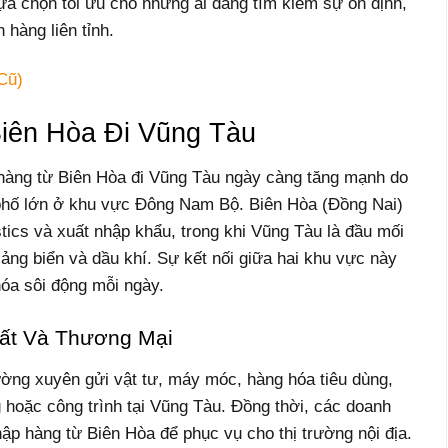
lựa chọn tối ưu cho những ai đang tìm kiếm sự ổn định,
 hàng liên tỉnh.
Cũ)
iên Hòa Đi Vũng Tàu
hàng từ Biên Hòa đi Vũng Tàu ngày càng tăng mạnh do
 phố lớn ở khu vực Đông Nam Bộ. Biên Hòa (Đồng Nai)
stics và xuất nhập khẩu, trong khi Vũng Tàu là đầu mối
h, cảng biển và dầu khí. Sự kết nối giữa hai khu vực này
óa sôi động mỗi ngày.
ất Và Thương Mại
ường xuyên gửi vật tư, máy móc, hàng hóa tiêu dùng,
g hoặc công trình tại Vũng Tàu. Đồng thời, các doanh
ập hàng từ Biên Hòa để phục vụ cho thị trường nội địa.