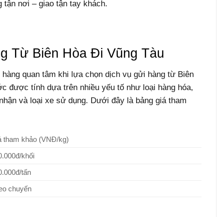
 tận nơi – giao tận tay khách.
g Từ Biên Hòa Đi Vũng Tàu
 hàng quan tâm khi lựa chọn dịch vụ gửi hàng từ Biên
c được tính dựa trên nhiều yếu tố như loại hàng hóa,
 nhận và loại xe sử dụng. Dưới đây là bảng giá tham
á tham khảo (VNĐ/kg)
0.000đ/khối
0.000đ/tấn
eo chuyến