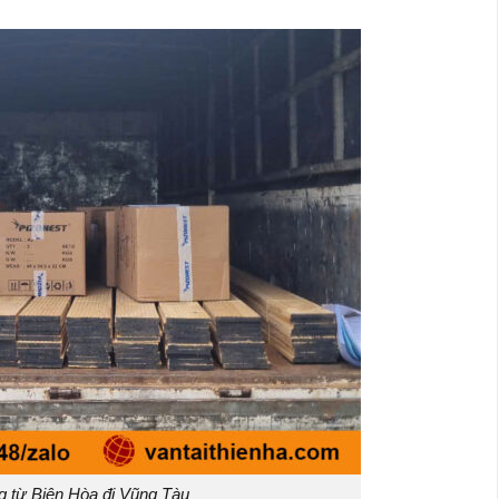
g từ Biên Hòa đi Vũng Tàu