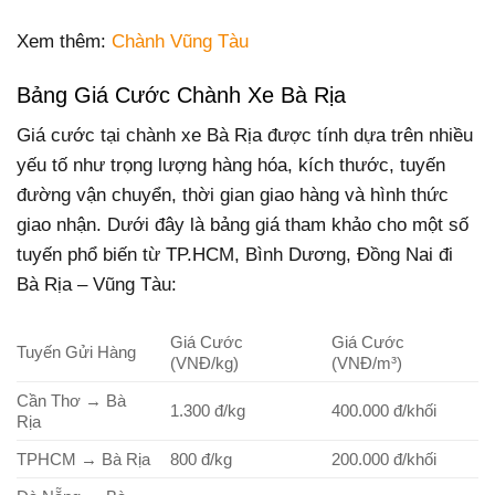
Xem thêm:
Chành Vũng Tàu
Bảng Giá Cước Chành Xe Bà Rịa
Giá cước tại chành xe Bà Rịa được tính dựa trên nhiều
yếu tố như trọng lượng hàng hóa, kích thước, tuyến
đường vận chuyển, thời gian giao hàng và hình thức
giao nhận. Dưới đây là bảng giá tham khảo cho một số
tuyến phổ biến từ TP.HCM, Bình Dương, Đồng Nai đi
Bà Rịa – Vũng Tàu:
Giá Cước
Giá Cước
Tuyến Gửi Hàng
(VNĐ/kg)
(VNĐ/m³)
Cần Thơ → Bà
1.300 đ/kg
400.000 đ/khối
Rịa
TPHCM → Bà Rịa
800 đ/kg
200.000 đ/khối