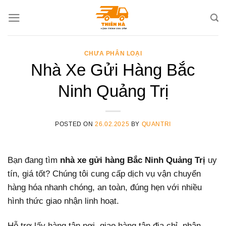
Skip
to
content
CHƯA PHÂN LOẠI
Nhà Xe Gửi Hàng Bắc
Ninh Quảng Trị
POSTED ON
26.02.2025
BY
QUANTRI
Bạn đang tìm
nhà xe gửi hàng Bắc Ninh Quảng Trị
uy
tín, giá tốt? Chúng tôi cung cấp dịch vụ vận chuyển
hàng hóa nhanh chóng, an toàn, đúng hẹn với nhiều
hình thức giao nhận linh hoạt.
Hỗ trợ lấy hàng tận nơi, giao hàng tận địa chỉ, nhận