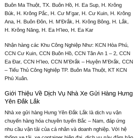
Buôn Ma Thuột, TX. Buôn Hồ, H. Ea Sup, H. Krông
Búk, H. Krông Pắc, H. Cư M’gar, H. Cư Kuin, H. Krông
Ana, H. Buôn Đôn, H. M’Đrắk, H. Krông Bông, H. Lắk,
H. Krông Năng, H. Ea H’leo, H. Ea Kar
Nhận hàng các Khu Công Nghiệp Như: KCN Hòa Phú,
CCN Cư Kuin, CCN Buôn Hồ, CCN Tân An 1 – 2, CCN
Ea Đar, CCN H’leo, CCN M’Đrắk – Huyện M’Đrắk, CCN
– Tiểu Thủ Công Nghiệp TP. Buôn Ma Thuột, KT KCN
Phú Xuân.
Giới Thiệu Về Dịch Vụ Nhà Xe Gửi Hàng Hưng
Yên Đắk Lắk
Nhà xe gửi hàng Hưng Yên Đắk Lắk là dịch vụ vận
chuyển hàng hóa chuyên tuyến Bắc – Nam, đáp ứng
nhu cầu vận tải của cá nhân và doanh nghiệp. Với hệ
thống xe tải, xe container hiện đại, dịch vụ này đảm bảo