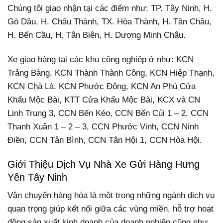
Chúng tôi giao nhận tại các điểm như: TP. Tây Ninh, H.
Gò Dầu, H. Châu Thành, TX. Hòa Thành, H. Tân Châu,
H. Bến Cầu, H. Tân Biên, H. Dương Minh Châu.
Xe giao hàng tại các khu công nghiệp ở như: KCN
Trảng Bàng, KCN Thành Thành Công, KCN Hiệp Thạnh,
KCN Chà Là, KCN Phước Đông, KCN An Phú Cửa
Khẩu Mộc Bài, KTT Cửa Khẩu Mộc Bài, KCX và CN
Linh Trung 3, CCN Bến Kéo, CCN Bến Củi 1 – 2, CCN
Thanh Xuân 1 – 2 – 3, CCN Phước Vinh, CCN Ninh
Điền, CCN Tân Bình, CCN Tân Hội 1, CCN Hòa Hội.
Giới Thiệu Dịch Vụ Nhà Xe Gửi Hàng Hưng
Yên Tây Ninh
Vận chuyển hàng hóa là một trong những ngành dịch vụ
quan trọng giúp kết nối giữa các vùng miền, hỗ trợ hoạt
động sản xuất kinh doanh của doanh nghiệp cũng như