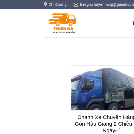
Skip
Chỉ đường
baogiachuyenhang@gmail.co
to
content
Chành Xe Chuyển Hàng
Gòn Hậu Giang 2 Chiều
Ngày✅