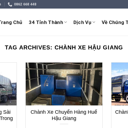
m
0862 668 448
Trang Chủ
34 Tỉnh Thành
Dịch Vụ
Về Chúng T
TAG ARCHIVES:
CHÀNH XE HẬU GIANG
 Sài
Chành Xe Chuyển Hàng Huế
Chàn
 Trong
Hậu Giang