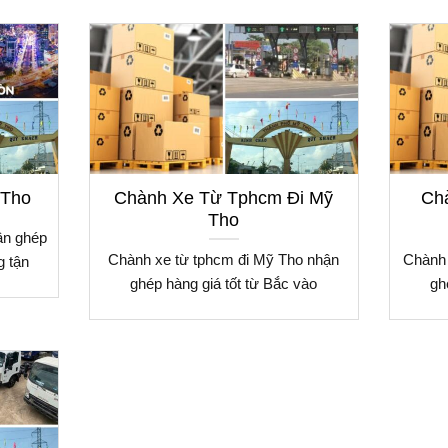
 Tho
Chành Xe Từ Tphcm Đi Mỹ
Chà
Tho
ận ghép
Chành xe từ tphcm đi Mỹ Tho nhận
Chành 
g tận
ghép hàng giá tốt từ Bắc vào
gh