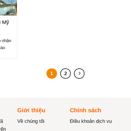
i Mỹ
o nhận
vào
1
2
Giới thiệu
Chính sách
đã
Về chúng tôi
Điều khoản dịch vụ
yển