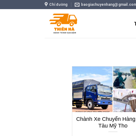
Skip
Chỉ đường
baogiachuyenhang@gmail.co
to
content
Chành Xe Chuyển Hàng
Tàu Mỹ Tho