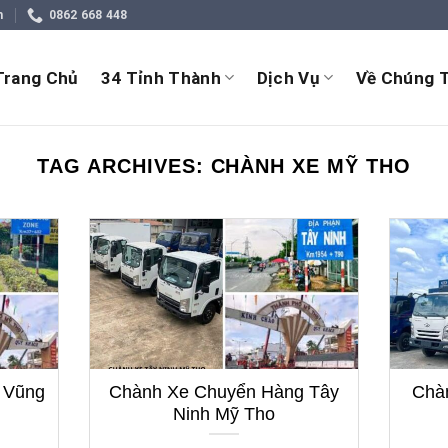
m
0862 668 448
Trang Chủ
34 Tỉnh Thành
Dịch Vụ
Về Chúng T
TAG ARCHIVES:
CHÀNH XE MỸ THO
 Vũng
Chành Xe Chuyển Hàng Tây
Chà
Ninh Mỹ Tho