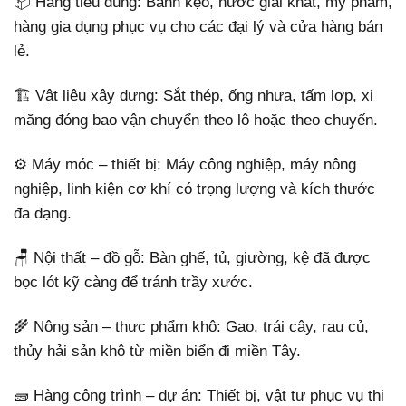
📦 Hàng tiêu dùng: Bánh kẹo, nước giải khát, mỹ phẩm,
hàng gia dụng phục vụ cho các đại lý và cửa hàng bán
lẻ.
🏗️ Vật liệu xây dựng: Sắt thép, ống nhựa, tấm lợp, xi
măng đóng bao vận chuyển theo lô hoặc theo chuyến.
⚙️ Máy móc – thiết bị: Máy công nghiệp, máy nông
nghiệp, linh kiện cơ khí có trọng lượng và kích thước
đa dạng.
🪑 Nội thất – đồ gỗ: Bàn ghế, tủ, giường, kệ đã được
bọc lót kỹ càng để tránh trầy xước.
🌾 Nông sản – thực phẩm khô: Gạo, trái cây, rau củ,
thủy hải sản khô từ miền biển đi miền Tây.
🧱 Hàng công trình – dự án: Thiết bị, vật tư phục vụ thi