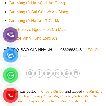
Gửi hàng từ Hà Nội đi An Giang
Gửi hàng từ Sài Gòn về An Giang
Gửi hàng từ Hà Nội đi Cà Mau
Chành xe về Ngọc Hiển Cà Mau
Nhà xe Vĩnh Hưng Long An
HỖ TRỢ BÁO GIÁ NHANH 0862668448
ZALO
FACEBOOK
This entry was posted in
Chưa phân loại
and tagged
chuyển hàng
bạc liêu
,
chuyển hàng đi bạc liêu
,
vận chuyển bạc liêu
,
vận
chuyển hàng bạc liêu
,
vận chuyển hàng đi bạc liêu
.