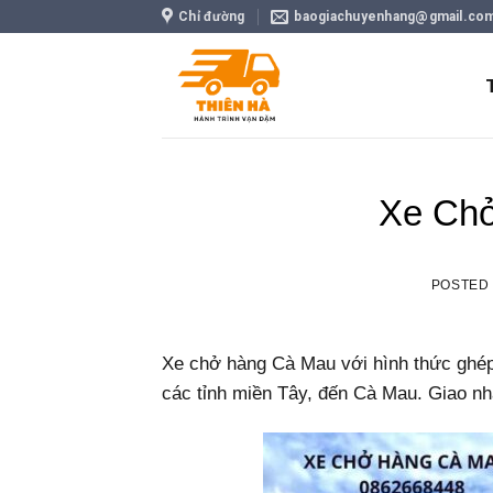
Skip
Chỉ đường
baogiachuyenhang@gmail.co
to
content
Xe Ch
POSTED
Xe chở hàng Cà Mau với hình thức ghép
các tỉnh miền Tây, đến Cà Mau. Giao nh