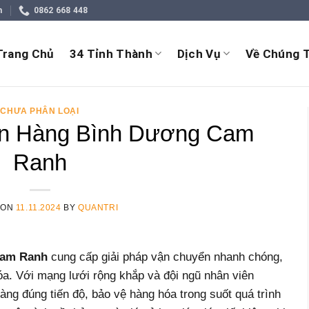
m
0862 668 448
Trang Chủ
34 Tỉnh Thành
Dịch Vụ
Về Chúng T
CHƯA PHÂN LOẠI
n Hàng Bình Dương Cam
Ranh
 ON
11.11.2024
BY
QUANTRI
Cam Ranh
cung cấp giải pháp vận chuyển nhanh chóng,
óa. Với mạng lưới rộng khắp và đội ngũ nhân viên
àng đúng tiến độ, bảo vệ hàng hóa trong suốt quá trình