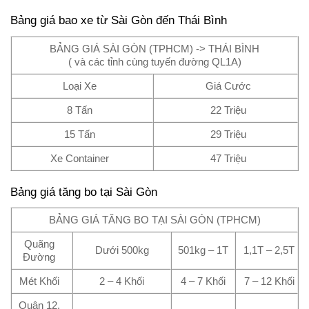
Bảng giá bao xe từ Sài Gòn đến Thái Bình
BẢNG GIÁ SÀI GÒN (TPHCM) -> THÁI BÌNH
( và các tỉnh cùng tuyến đường QL1A)
Loại Xe
Giá Cước
8 Tấn
22 Triệu
15 Tấn
29 Triệu
Xe Container
47 Triệu
Bảng giá tăng bo tại Sài Gòn
BẢNG GIÁ TĂNG BO TẠI SÀI GÒN (TPHCM)
Quãng
Dưới 500kg
501kg – 1T
1,1T – 2,5T
Đường
Mét Khối
2 – 4 Khối
4 – 7 Khối
7 – 12 Khối
Quận 12,