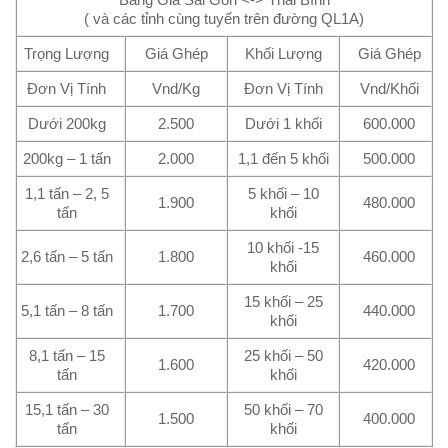
( và các tỉnh cùng tuyến trên đường QL1A)
Trọng Lượng
Giá Ghép
Khối Lượng
Giá Ghép
Đơn Vị Tính
Vnd/Kg
Đơn Vị Tính
Vnd/Khối
Dưới 200kg
2.500
Dưới 1 khối
600.000
200kg – 1 tấn
2.000
1,1 đến 5 khối
500.000
1,1 tấn – 2, 5
5 khối – 10
1.900
480.000
tấn
khối
10 khối -15
2,6 tấn – 5 tấn
1.800
460.000
khối
15 khối – 25
5,1 tấn – 8 tấn
1.700
440.000
khối
8,1 tấn – 15
25 khối – 50
1.600
420.000
tấn
khối
15,1 tấn – 30
50 khối – 70
1.500
400.000
tấn
khối