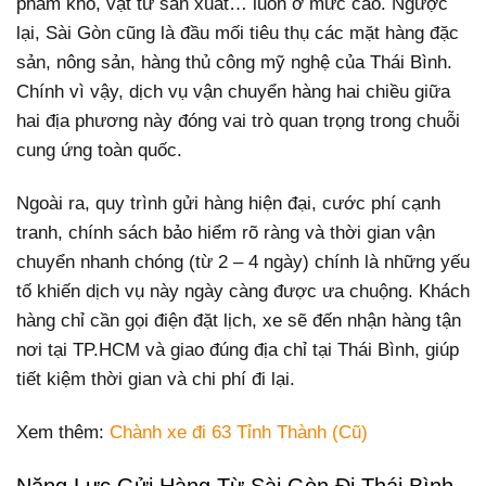
phẩm khô, vật tư sản xuất… luôn ở mức cao. Ngược
lại, Sài Gòn cũng là đầu mối tiêu thụ các mặt hàng đặc
sản, nông sản, hàng thủ công mỹ nghệ của Thái Bình.
Chính vì vậy, dịch vụ vận chuyển hàng hai chiều giữa
hai địa phương này đóng vai trò quan trọng trong chuỗi
cung ứng toàn quốc.
Ngoài ra, quy trình gửi hàng hiện đại, cước phí cạnh
tranh, chính sách bảo hiểm rõ ràng và thời gian vận
chuyển nhanh chóng (từ 2 – 4 ngày) chính là những yếu
tố khiến dịch vụ này ngày càng được ưa chuộng. Khách
hàng chỉ cần gọi điện đặt lịch, xe sẽ đến nhận hàng tận
nơi tại TP.HCM và giao đúng địa chỉ tại Thái Bình, giúp
tiết kiệm thời gian và chi phí đi lại.
Xem thêm:
Chành xe đi 63 Tỉnh Thành (Cũ)
Năng Lực Gửi Hàng Từ Sài Gòn Đi Thái Bình