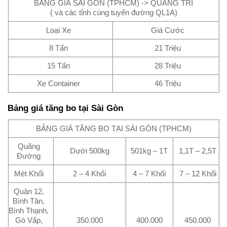
BẢNG GIÁ SÀI GÒN (TPHCM) -> QUẢNG TRỊ
( và các tỉnh cùng tuyến đường QL1A)
Loại Xe
Giá Cước
8 Tấn
21 Triệu
15 Tấn
28 Triệu
Xe Container
46 Triệu
Bảng giá tăng bo tại Sài Gòn
BẢNG GIÁ TĂNG BO TẠI SÀI GÒN (TPHCM)
Quãng
Dưới 500kg
501kg – 1T
1,1T – 2,5T
Đường
Mét Khối
2 – 4 Khối
4 – 7 Khối
7 – 12 Khối
Quận 12,
Bình Tân,
Bình Thạnh,
Gò Vấp,
350.000
400.000
450.000