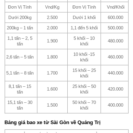
Đơn Vị Tính
Vnd/Kg
Đơn Vị Tính
Vnd/Khối
Dưới 200kg
2.500
Dưới 1 khối
600.000
200kg – 1 tấn
2.000
1,1 đến 5 khối
500.000
1,1 tấn – 2, 5
5 khối – 10
1.900
480.000
tấn
khối
10 khối -15
2,6 tấn – 5 tấn
1.800
460.000
khối
15 khối – 25
5,1 tấn – 8 tấn
1.700
440.000
khối
8,1 tấn – 15
25 khối – 50
1.600
420.000
tấn
khối
15,1 tấn – 30
50 khối – 70
1.500
400.000
tấn
khối
Bảng giá bao xe từ Sài Gòn về Quảng Trị