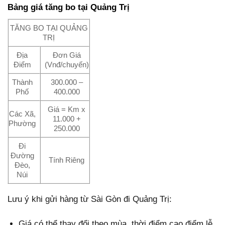
Bảng giá tăng bo tại Quảng Trị
TĂNG BO TẠI QUẢNG
TRỊ
Địa
Đơn Giá
Điểm
(Vnđ/chuyến)
Thành
300.000 –
Phố
400.000
Giá = Km x
Các Xã,
11.000 +
Phường
250.000
Đi
Đường
Tính Riêng
Đèo,
Núi
Lưu ý khi gửi hàng từ Sài Gòn đi Quảng Trị:
Giá có thể thay đổi theo mùa, thời điểm cao điểm lễ