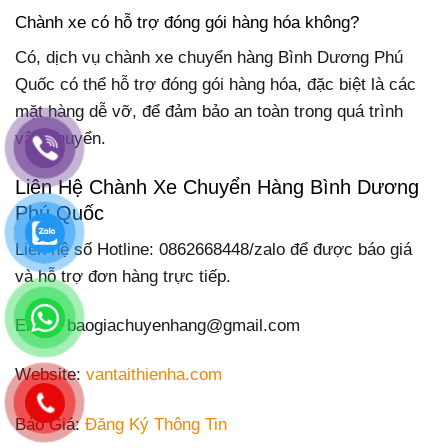
Chành xe có hỗ trợ đóng gói hàng hóa không?
Có, dịch vụ chành xe chuyển hàng Bình Dương Phú
Quốc có thể hỗ trợ đóng gói hàng hóa, đặc biệt là các
mặt hàng dễ vỡ, để đảm bảo an toàn trong quá trình
vận chuyển.
Liên Hệ Chành Xe Chuyển Hàng Bình Dương
Phú Quốc
Liên hệ số Hotline: 0862668448/zalo để được báo giá
và hỗ trợ đơn hàng trực tiếp.
Email: baogiachuyenhang@gmail.com
Website:
vantaithienha.com
Báo Giá:
Đăng Ký Thông Tin