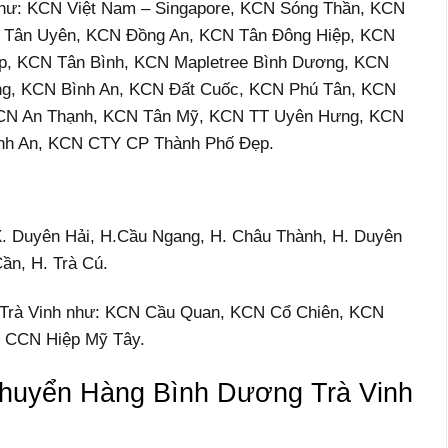
 như: KCN Việt Nam – Singapore, KCN Sóng Thần, KCN
Tân Uyên, KCN Đồng An, KCN Tân Đông Hiệp, KCN
p, KCN Tân Bình, KCN Mapletree Bình Dương, KCN
ng, KCN Bình An, KCN Đất Cuốc, KCN Phú Tân, KCN
KCN An Thạnh, KCN Tân Mỹ, KCN TT Uyên Hưng, KCN
nh An, KCN CTY CP Thành Phố Đẹp.
 TX. Duyên Hải, H.Cầu Ngang, H. Châu Thành, H. Duyên
ần, H. Trà Cú.
 ở Trà Vinh như: KCN Cầu Quan, KCN Cổ Chiên, KCN
, CCN Hiệp Mỹ Tây.
Chuyển Hàng Bình Dương Trà Vinh