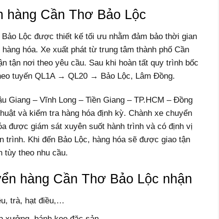
ển hàng Cần Thơ Bảo Lộc
Bảo Lộc được thiết kế tối ưu nhằm đảm bảo thời gian
hàng hóa. Xe xuất phát từ trung tâm thành phố Cần
n tận nơi theo yêu cầu. Sau khi hoàn tất quy trình bốc
h theo tuyến QL1A → QL20 → Bảo Lộc, Lâm Đồng.
ậu Giang – Vĩnh Long – Tiền Giang – TP.HCM – Đồng
huật và kiểm tra hàng hóa định kỳ. Chành xe chuyển
 được giám sát xuyên suốt hành trình và có định vị
n trình. Khi đến Bảo Lộc, hàng hóa sẽ được giao tận
n tùy theo nhu cầu.
yển hàng Cần Thơ Bảo Lộc nhận
êu, trà, hạt điều,…
ạp xưởng, bánh kẹo đặc sản,…