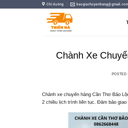
Skip
Chỉ đường
baogiachuyenhang@gmail.co
to
content
Chành Xe Chuyể
POSTED
Chành xe chuyển hàng Cần Thơ Bảo Lộc 
2 chiều lịch trình liên tục. Đảm bảo gia