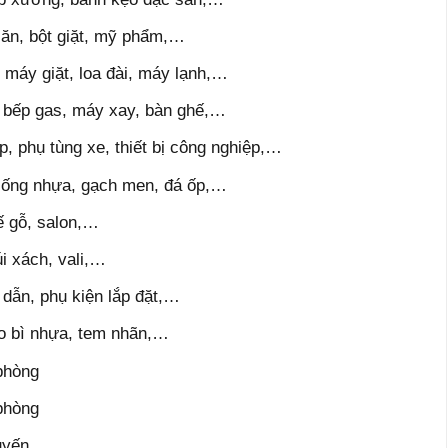
 ăn, bột giặt, mỹ phẩm,…
h, máy giặt, loa đài, máy lạnh,…
m, bếp gas, máy xay, bàn ghế,…
, phụ tùng xe, thiết bị công nghiệp,…
g, ống nhựa, gạch men, đá ốp,…
hế gỗ, salon,…
úi xách, vali,…
g dẫn, phụ kiện lắp đặt,…
ao bì nhựa, tem nhãn,…
phòng
phòng
uyến