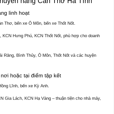
 chuyển hàng Cần Thơ Hà Tĩnh
ng linh hoạt
ần Thơ, bến xe Ô Môn, bến xe Thốt Nốt.
2, KCN Hưng Phú, KCN Thốt Nốt, phù hợp cho doanh
ái Răng, Bình Thủy, Ô Môn, Thốt Nốt và các huyện
nơi hoặc tại điểm tập kết
Hồng Lĩnh, bến xe Kỳ Anh.
N Gia Lách, KCN Hạ Vàng – thuận tiện cho nhà máy,