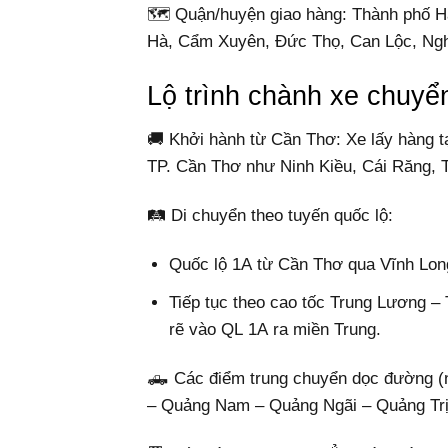
🗺️ Quận/huyện giao hàng: Thành phố Hà
Hà, Cẩm Xuyên, Đức Thọ, Can Lộc, Ng
Lộ trình chành xe chuy
🚚 Khởi hành từ Cần Thơ: Xe lấy hàng t
TP. Cần Thơ như Ninh Kiều, Cái Răng,
🛤️ Di chuyển theo tuyến quốc lộ:
Quốc lộ 1A từ Cần Thơ qua Vĩnh Long,
Tiếp tục theo cao tốc Trung Lương –
rẽ vào QL 1A ra miền Trung.
🛻 Các điểm trung chuyển dọc đường (n
– Quảng Nam – Quảng Ngãi – Quảng Trị