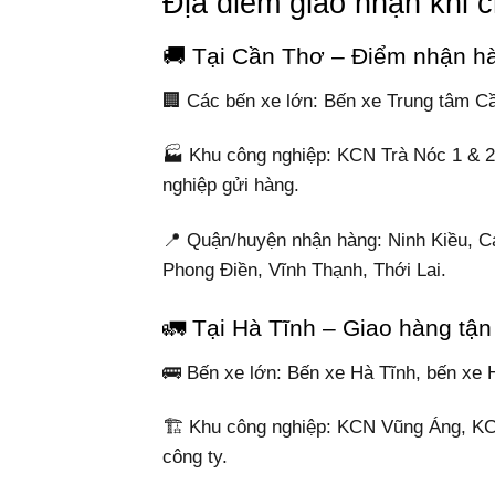
Địa điểm giao nhận khi
🚚 Tại Cần Thơ – Điểm nhận hà
🏢 Các bến xe lớn: Bến xe Trung tâm C
🏭 Khu công nghiệp: KCN Trà Nóc 1 & 
nghiệp gửi hàng.
📍 Quận/huyện nhận hàng: Ninh Kiều, C
Phong Điền, Vĩnh Thạnh, Thới Lai.
🚛 Tại Hà Tĩnh – Giao hàng tận 
🚌 Bến xe lớn: Bến xe Hà Tĩnh, bến xe 
🏗️ Khu công nghiệp: KCN Vũng Áng, KC
công ty.