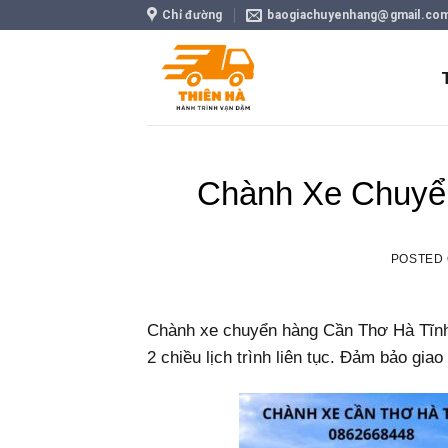
Skip
Chỉ đường
baogiachuyenhang@gmail.co
to
content
Chành Xe Chuyể
POSTED
Chành xe chuyển hàng Cần Thơ Hà Tĩnh n
2 chiều lịch trình liên tục. Đảm bảo gia