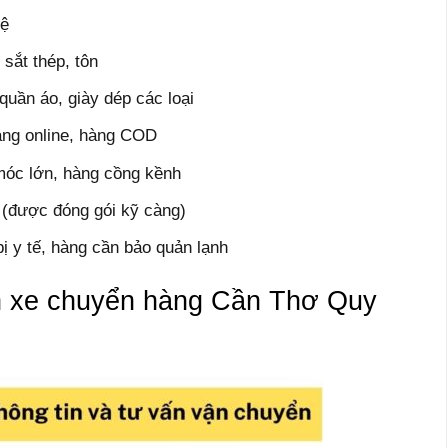
kệ
 sắt thép, tôn
quần áo, giày dép các loại
àng online, hàng COD
móc lớn, hàng cồng kềnh
ử (được đóng gói kỹ càng)
 bị y tế, hàng cần bảo quản lạnh
nh xe chuyển hàng Cần Thơ Quy