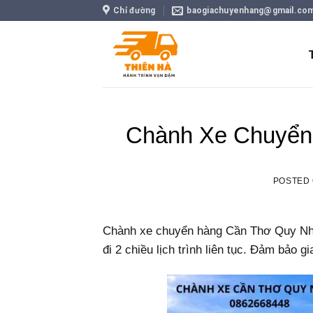
Skip
Chỉ đường
baogiachuyenhang@gmail.co
to
content
Chành Xe Chuyển
POSTED
Chành xe chuyển hàng Cần Thơ Quy Nhơn
đi 2 chiều lịch trình liên tục. Đảm bảo g