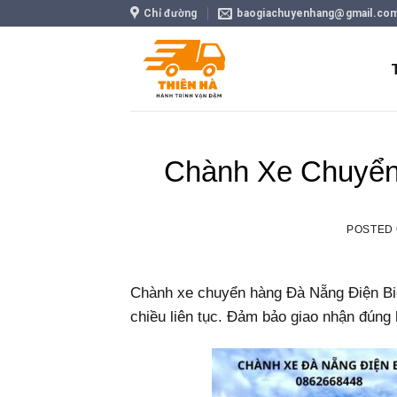
Skip
Chỉ đường
baogiachuyenhang@gmail.co
to
content
Chành Xe Chuyển
POSTED
Chành xe chuyển hàng Đà Nẵng Điện Biên
chiều liên tục. Đảm bảo giao nhận đúng 