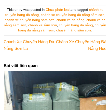
This entry was posted in
Chưa phân loại
and tagged
chành xe
chuyển hàng đà nẵng
,
chành xe chuyển hàng đà nẵng sầm sơn
,
chành xe chuyển hàng sầm sơn
,
chành xe đà nẵng
,
chành xe đà
nẵng sầm sơn
,
chành xe sầm sơn
,
chuyển hàng đà nẵng
,
chuyển
hàng đà nẵng sầm sơn
,
chuyển hàng sầm sơn
.
Chành Xe Chuyển Hàng Đà
Chành Xe Chuyển Hàng Đà
Nẵng Sơn La
Nẵng Huế
Bài viết liên quan