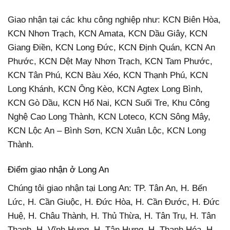
Giao nhận tại các khu công nghiệp như: KCN Biên Hòa,
KCN Nhơn Trạch, KCN Amata, KCN Dầu Giây, KCN
Giang Điền, KCN Long Đức, KCN Định Quán, KCN An
Phước, KCN Dệt May Nhơn Trạch, KCN Tam Phước,
KCN Tân Phú, KCN Bàu Xéo, KCN Thạnh Phú, KCN
Long Khánh, KCN Ông Kèo, KCN Agtex Long Bình,
KCN Gò Dầu, KCN Hố Nai, KCN Suối Tre, Khu Công
Nghệ Cao Long Thành, KCN Loteco, KCN Sông Mây,
KCN Lộc An – Bình Sơn, KCN Xuân Lộc, KCN Long
Thành.
Điểm giao nhận ở Long An
Chúng tôi giao nhận tại Long An: TP. Tân An, H. Bến
Lức, H. Cần Giuộc, H. Đức Hòa, H. Cần Đước, H. Đức
Huệ, H. Châu Thành, H. Thủ Thừa, H. Tân Trụ, H. Tân
Thạnh, H. Vĩnh Hưng, H. Tân Hưng, H. Thạnh Hóa, H.