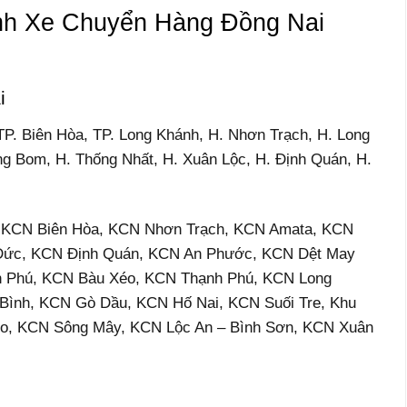
h Xe Chuyển Hàng Đồng Nai
i
TP. Biên Hòa, TP. Long Khánh, H. Nhơn Trạch, H. Long
g Bom, H. Thống Nhất, H. Xuân Lộc, H. Định Quán, H.
ư: KCN Biên Hòa, KCN Nhơn Trạch, KCN Amata, KCN
 Đức, KCN Định Quán, KCN An Phước, KCN Dệt May
 Phú, KCN Bàu Xéo, KCN Thạnh Phú, KCN Long
Bình, KCN Gò Dầu, KCN Hố Nai, KCN Suối Tre, Khu
o, KCN Sông Mây, KCN Lộc An – Bình Sơn, KCN Xuân