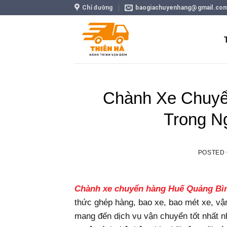
Skip
Chỉ đường
baogiachuyenhang@gmail.co
to
content
Chành Xe Chuyể
Trong N
POSTED
Chành xe chuyển hàng Huế Quảng Bì
thức ghép hàng, bao xe, bao mét xe, vậ
mang đến dịch vụ vận chuyển tốt nhất n