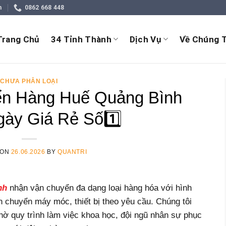
m
0862 668 448
Trang Chủ
34 Tỉnh Thành
Dịch Vụ
Về Chúng T
CHƯA PHÂN LOẠI
n Hàng Huế Quảng Bình
gày Giá Rẻ Số1️⃣
 ON
26.06.2026
BY
QUANTRI
nh
nhận vận chuyển đa dạng loại hàng hóa với hình
n chuyển máy móc, thiết bị theo yêu cầu. Chúng tôi
hờ quy trình làm việc khoa học, đội ngũ nhân sự phục