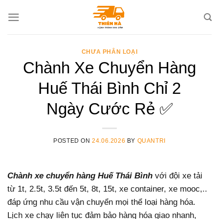
Skip
to
content
CHƯA PHÂN LOẠI
Chành Xe Chuyển Hàng
Huế Thái Bình Chỉ 2
Ngày Cước Rẻ ✅
POSTED ON
24.06.2026
BY
QUANTRI
Chành xe chuyển hàng Huế Thái Bình
với đội xe tải
từ 1t, 2.5t, 3.5t đến 5t, 8t, 15t, xe container, xe mooc,..
đáp ứng nhu cầu vận chuyển mọi thể loại hàng hóa.
Lịch xe chạy liên tục đảm bảo hàng hóa giao nhanh,