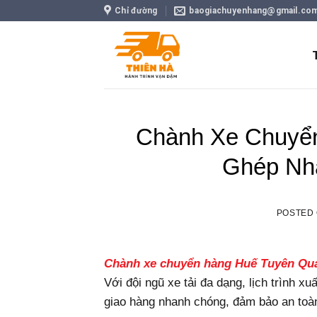
Skip
Chỉ đường
baogiachuyenhang@gmail.co
to
content
Chành Xe Chuyể
Ghép Nh
POSTED
Chành xe chuyển hàng Huế Tuyên Qu
Với đội ngũ xe tải đa dạng, lịch trình xu
giao hàng nhanh chóng, đảm bảo an toà