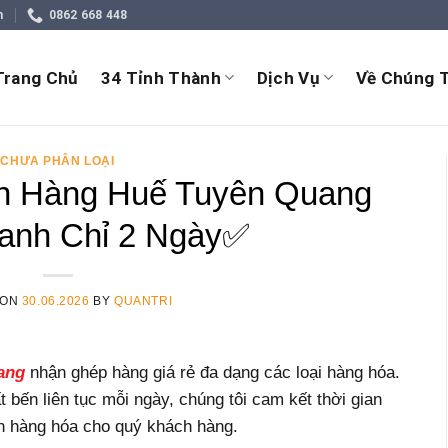
m
0862 668 448
Trang Chủ
34 Tỉnh Thành
Dịch Vụ
Về Chúng T
CHƯA PHÂN LOẠI
n Hàng Huế Tuyên Quang
anh Chỉ 2 Ngày✅
 ON
30.06.2026
BY
QUANTRI
ang
nhận ghép hàng giá rẻ đa dạng các loại hàng hóa.
ất bến liên tục mỗi ngày, chúng tôi cam kết thời gian
n hàng hóa cho quý khách hàng.