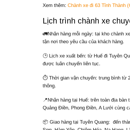
Xem thêm:
Chành xe đi 63 Tỉnh Thành (
Lịch trình chành xe ch
🚛Nhận hàng mỗi ngày: tại kho chành x
tận nơi theo yêu cầu của khách hàng.
🕒 Lịch xe xuất bến: từ Huế đi Tuyên Q
được luân chuyển liên tục.
⏱️ Thời gian vận chuyển: trung bình từ 2–
thông.
📍Nhận hàng tại Huế: trên toàn địa bàn
Quảng Điền, Phong Điền, A Lưới cùng c
📦 Giao hàng tại Tuyên Quang: đến th
Sơn, Hàm Yên, Chiêm Hóa, Na Hang, Lâ