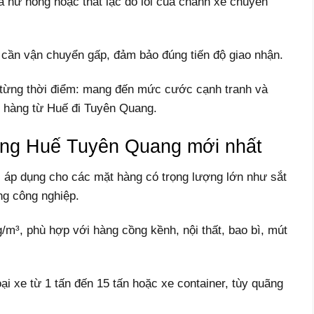
ra hư hỏng hoặc thất lạc do lỗi của chành xe chuyển
 cần vận chuyển gấp, đảm bảo đúng tiến độ giao nhận.
 từng thời điểm: mang đến mức cước cạnh tranh và
n hàng từ Huế đi Tuyên Quang.
àng Huế Tuyên Quang mới nhất
 áp dụng cho các mặt hàng có trọng lượng lớn như sắt
ng công nghiệp.
m³, phù hợp với hàng cồng kềnh, nội thất, bao bì, mút
ại xe từ 1 tấn đến 15 tấn hoặc xe container, tùy quãng