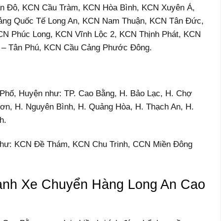
n Đô, KCN Cầu Tràm, KCN Hòa Bình, KCN Xuyên Á,
ng Quốc Tế Long An, KCN Nam Thuận, KCN Tân Đức,
CN Phúc Long, KCN Vĩnh Lộc 2, KCN Thịnh Phát, KCN
 – Tân Phú, KCN Cầu Cảng Phước Đông.
h Phố, Huyện như: TP. Cao Bằng, H. Bảo Lạc, H. Chợ
ơn, H. Nguyên Bình, H. Quảng Hòa, H. Thạch An, H.
h.
Như: KCN Đề Thám, KCN Chu Trinh, CCN Miền Đông
hành Xe Chuyển Hàng Long An Cao