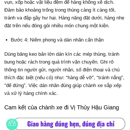
vụn, xốp hoặc vật liệu đệm để hàng không xê dịch.
Đảm bảo khoảng trống trong thùng càng ít càng tốt,
tránh va đập gây hư hại. Hàng nặng đặt dưới, hàng nhẹ
đặt trên nếu đóng gói nhiều món chung một kiện.
Bước 4: Niêm phong và dán nhãn cẩn thận
Dùng băng keo bản lớn dán kín các mép thùng, tránh
bung hoặc rách trong quá trình vận chuyển. Ghi rõ
thông tin người gửi, người nhận, số điện thoại và chú
thích đặc biệt (nếu có) như: “hàng dễ vỡ”, “tránh nắng”,
“để đứng”. Việc dán nhãn đúng giúp chành xe sắp xếp
và xử lý hàng chính xác.
Cam kết của chành xe đi Vị Thủy Hậu Giang