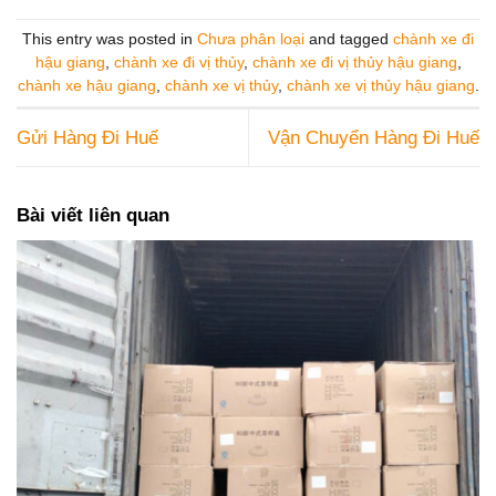
This entry was posted in
Chưa phân loại
and tagged
chành xe đi
hậu giang
,
chành xe đi vị thủy
,
chành xe đi vị thủy hậu giang
,
chành xe hậu giang
,
chành xe vị thủy
,
chành xe vị thủy hậu giang
.
Gửi Hàng Đi Huế
Vận Chuyển Hàng Đi Huế
Bài viết liên quan