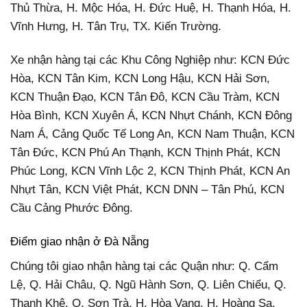
Thủ Thừa, H. Mộc Hóa, H. Đức Huệ, H. Thạnh Hóa, H.
Vĩnh Hưng, H. Tân Trụ, TX. Kiến Trường.
Xe nhận hàng tại các Khu Công Nghiệp như: KCN Đức
Hòa, KCN Tân Kim, KCN Long Hậu, KCN Hải Sơn,
KCN Thuận Đạo, KCN Tân Đô, KCN Cầu Tràm, KCN
Hòa Bình, KCN Xuyên Á, KCN Nhựt Chánh, KCN Đông
Nam Á, Cảng Quốc Tế Long An, KCN Nam Thuận, KCN
Tân Đức, KCN Phú An Thạnh, KCN Thịnh Phát, KCN
Phúc Long, KCN Vĩnh Lộc 2, KCN Thịnh Phát, KCN An
Nhựt Tân, KCN Việt Phát, KCN DNN – Tân Phú, KCN
Cầu Cảng Phước Đông.
Điểm giao nhận ở Đà Nẵng
Chúng tôi giao nhận hàng tại các Quận như: Q. Cẩm
Lệ, Q. Hải Châu, Q. Ngũ Hành Sơn, Q. Liên Chiểu, Q.
Thanh Khê, Q. Sơn Trà, H. Hòa Vang, H. Hoàng Sa.