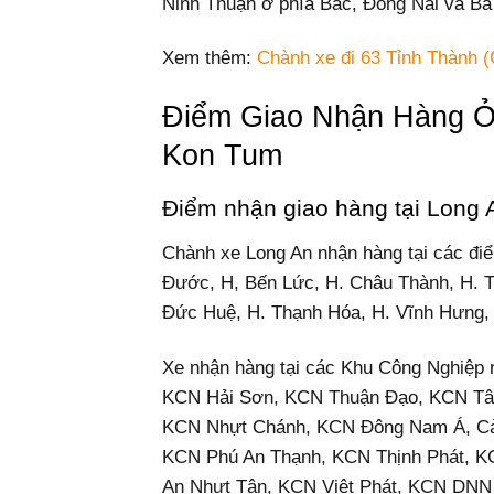
Ninh Thuận ở phía Bắc, Đồng Nai và Bà
Xem thêm:
Chành xe đi 63 Tỉnh Thành (
Điểm Giao Nhận Hàng Ở
Kon Tum
Điểm nhận giao hàng tại Long 
Chành xe Long An nhận hàng tại các đi
Đước, H, Bến Lức, H. Châu Thành, H. T
Đức Huệ, H. Thạnh Hóa, H. Vĩnh Hưng, 
Xe nhận hàng tại các Khu Công Nghiệ
KCN Hải Sơn, KCN Thuận Đạo, KCN Tâ
KCN Nhựt Chánh, KCN Đông Nam Á, Cả
KCN Phú An Thạnh, KCN Thịnh Phát, K
An Nhựt Tân, KCN Việt Phát, KCN DNN