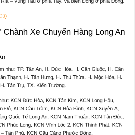
 Rịa – Vũng Tàu ở phía Tây, và biển Đông ở phía Đông.
Cũ)
 Chành Xe Chuyển Hàng Long An
An
ểm như: TP. Tân An, H. Đức Hòa, H. Cần Giuộc, H. Cần
ân Thạnh, H. Tân Hưng, H. Thủ Thừa, H. Mộc Hóa, H.
H. Tân Trụ, TX. Kiến Trường.
p như: KCN Đức Hòa, KCN Tân Kim, KCN Long Hậu,
n Đô, KCN Cầu Tràm, KCN Hòa Bình, KCN Xuyên Á,
ng Quốc Tế Long An, KCN Nam Thuận, KCN Tân Đức,
CN Phúc Long, KCN Vĩnh Lộc 2, KCN Thịnh Phát, KCN
 – Tân Phú, KCN Cầu Cảng Phước Đông.