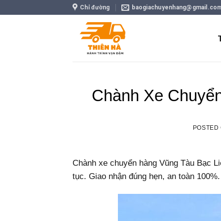
Skip
Chỉ đường
baogiachuyenhang@gmail.co
to
content
Chành Xe Chuyển
POSTED
Chành xe chuyển hàng Vũng Tàu Bạc Liêu
tục. Giao nhận đúng hẹn, an toàn 100%.