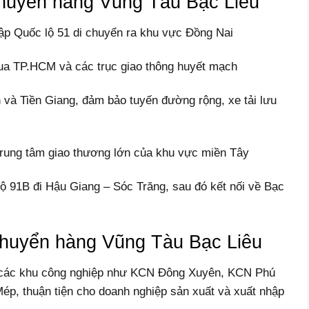
huyển hàng Vũng Tàu Bạc Liêu
p Quốc lộ 51 di chuyển ra khu vực Đồng Nai
qua TP.HCM và các trục giao thông huyết mạch
 và Tiền Giang, đảm bảo tuyến đường rộng, xe tải lưu
trung tâm giao thương lớn của khu vực miền Tây
ộ 91B đi Hậu Giang – Sóc Trăng, sau đó kết nối về Bạc
 chuyển hàng Vũng Tàu Bạc Liêu
ại các khu công nghiệp như KCN Đông Xuyên, KCN Phú
Mép, thuận tiện cho doanh nghiệp sản xuất và xuất nhập