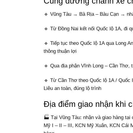
Cung đường chành xe c
🔹 Vũng Tàu → Bà Rịa – Bàu Cạn → nhậ
🔹 Từ Đồng Nai kết nối Quốc lộ 1A, đi 
🔹 Tiếp tục theo Quốc lộ 1A qua Long An
thông thuận lợi
🔹 Qua địa phận Vĩnh Long – Cần Thơ, 
🔹 Từ Cần Thơ theo Quốc lộ 1A / Quốc l
Liêu an toàn, đúng lộ trình
Địa điểm giao nhận khi
🏭 Tại Vũng Tàu: nhận và giao hàng t
Mỹ I – II – III, KCN Mỹ Xuân, KCN Cái 