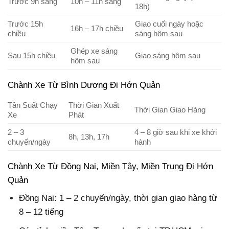
Trước 9h sáng
10h – 11h sáng
18h)
Trước 15h
Giao cuối ngày hoặc
16h – 17h chiều
chiều
sáng hôm sau
Ghép xe sáng
Sau 15h chiều
Giao sáng hôm sau
hôm sau
Chành Xe Từ Bình Dương Đi Hớn Quản
Tần Suất Chạy
Thời Gian Xuất
Thời Gian Giao Hàng
Xe
Phát
2 – 3
4 – 8 giờ sau khi xe khởi
8h, 13h, 17h
chuyến/ngày
hành
Chành Xe Từ Đồng Nai, Miền Tây, Miền Trung Đi Hớn
Quản
Đồng Nai: 1 – 2 chuyến/ngày, thời gian giao hàng từ
8 – 12 tiếng