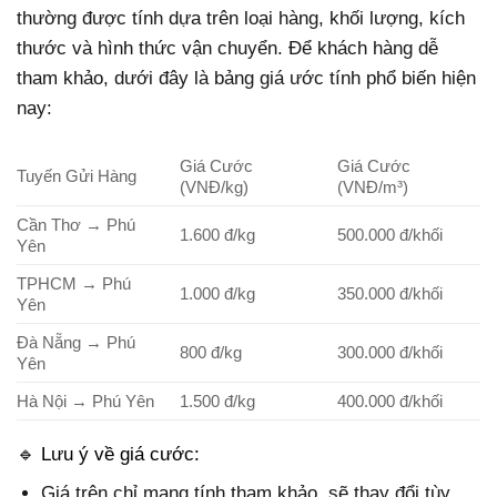
thường được tính dựa trên loại hàng, khối lượng, kích
thước và hình thức vận chuyển. Để khách hàng dễ
tham khảo, dưới đây là bảng giá ước tính phổ biến hiện
nay:
Giá Cước
Giá Cước
Tuyến Gửi Hàng
(VNĐ/kg)
(VNĐ/m³)
Cần Thơ → Phú
1.600 đ/kg
500.000 đ/khối
Yên
TPHCM → Phú
1.000 đ/kg
350.000 đ/khối
Yên
Đà Nẵng → Phú
800 đ/kg
300.000 đ/khối
Yên
Hà Nội → Phú Yên
1.500 đ/kg
400.000 đ/khối
🔹 Lưu ý về giá cước:
Giá trên chỉ mang tính tham khảo, sẽ thay đổi tùy