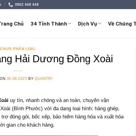
m
0862 668 448
Trang Chủ
34 Tỉnh Thành
Dịch Vụ
Về Chúng T
CHƯA PHÂN LOẠI
ng Hải Dương Đồng Xoài
 ON
30.09.2025
BY
QUANTRI
Xoài
uy tín, nhanh chóng và an toàn, chuyên vận
oài (Bình Phước) với đa dạng loại hình: hàng ghép,
 trợ đóng gói, bốc xếp, bảo hiểm hàng hóa và xuất hóa
hời gian cho khách hàng.