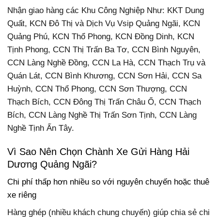
Nhận giao hàng các Khu Công Nghiệp Như: KKT Dung
Quất, KCN Đô Thị và Dịch Vụ Vsip Quảng Ngãi, KCN
Quảng Phú, KCN Thổ Phong, KCN Đồng Dinh, KCN
Tịnh Phong, CCN Thị Trấn Ba Tơ, CCN Bình Nguyên,
CCN Làng Nghề Đồng, CCN La Hà, CCN Thạch Trụ và
Quán Lát, CCN Bình Khương, CCN Sơn Hải, CCN Sa
Huỳnh, CCN Thổ Phong, CCN Sơn Thượng, CCN
Thạch Bích, CCN Đông Thị Trấn Châu Ổ, CCN Thạch
Bích, CCN Làng Nghề Thị Trấn Sơn Tịnh, CCN Làng
Nghề Tịnh Ấn Tây.
Vì Sao Nên Chọn Chành Xe Gửi Hàng Hải
Dương Quảng Ngãi?
Chi phí thấp hơn nhiều so với nguyên chuyến hoặc thuê
xe riêng
Hàng ghép (nhiều khách chung chuyến) giúp chia sẻ chi