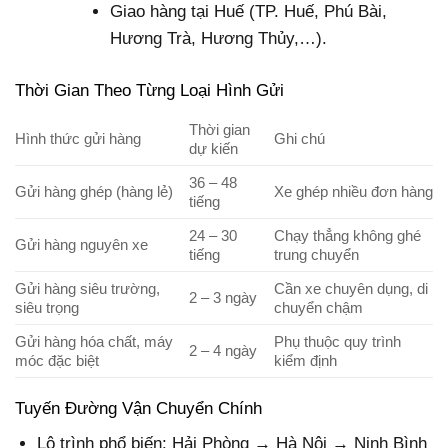
Giao hàng tại Huế (TP. Huế, Phú Bài,
Hương Trà, Hương Thủy,…).
Thời Gian Theo Từng Loại Hình Gửi
Thời gian
Hình thức gửi hàng
Ghi chú
dự kiến
36 – 48
Gửi hàng ghép (hàng lẻ)
Xe ghép nhiều đơn hàng
tiếng
24 – 30
Chạy thẳng không ghé
Gửi hàng nguyên xe
tiếng
trung chuyển
Gửi hàng siêu trường,
Cần xe chuyên dụng, di
2 – 3 ngày
siêu trọng
chuyển chậm
Gửi hàng hóa chất, máy
Phụ thuộc quy trình
2 – 4 ngày
móc đặc biệt
kiểm định
Tuyến Đường Vận Chuyển Chính
Lộ trình phổ biến:
Hải Phòng → Hà Nội → Ninh Bình