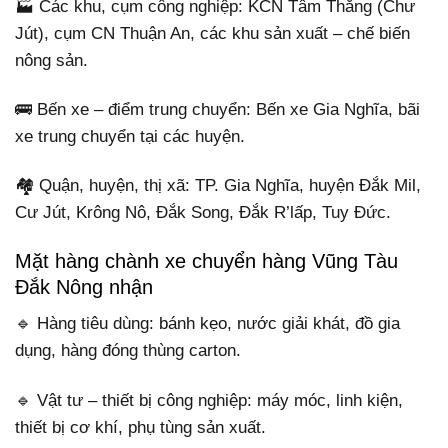
🏭 Các khu, cụm công nghiệp: KCN Tâm Thắng (Chư
Jút), cụm CN Thuận An, các khu sản xuất – chế biến
nông sản.
🚌 Bến xe – điểm trung chuyển: Bến xe Gia Nghĩa, bãi
xe trung chuyển tại các huyện.
🏘️ Quận, huyện, thị xã: TP. Gia Nghĩa, huyện Đắk Mil,
Cư Jút, Krông Nô, Đắk Song, Đắk R’lấp, Tuy Đức.
Mặt hàng chành xe chuyển hàng Vũng Tàu
Đắk Nông nhận
🔹 Hàng tiêu dùng: bánh kẹo, nước giải khát, đồ gia
dụng, hàng đóng thùng carton.
🔹 Vật tư – thiết bị công nghiệp: máy móc, linh kiện,
thiết bị cơ khí, phụ tùng sản xuất.