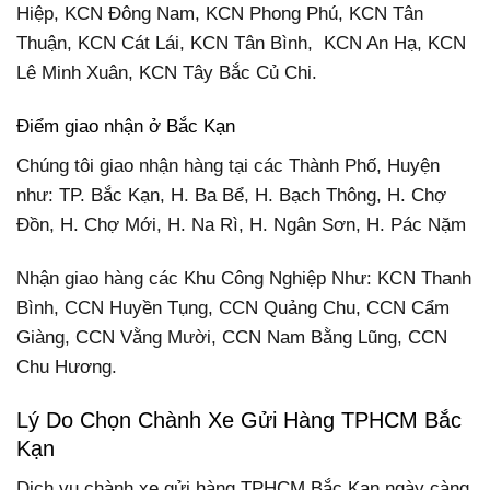
Hiệp, KCN Đông Nam, KCN Phong Phú, KCN Tân
Thuận, KCN Cát Lái, KCN Tân Bình, KCN An Hạ, KCN
Lê Minh Xuân, KCN Tây Bắc Củ Chi.
Điểm giao nhận ở Bắc Kạn
Chúng tôi giao nhận hàng tại các Thành Phố, Huyện
như: TP. Bắc Kạn, H. Ba Bể, H. Bạch Thông, H. Chợ
Đồn, H. Chợ Mới, H. Na Rì, H. Ngân Sơn, H. Pác Nặm
Nhận giao hàng các Khu Công Nghiệp Như: KCN Thanh
Bình, CCN Huyền Tụng, CCN Quảng Chu, CCN Cẩm
Giàng, CCN Vằng Mười, CCN Nam Bằng Lũng, CCN
Chu Hương.
Lý Do Chọn Chành Xe Gửi Hàng TPHCM Bắc
Kạn
Dịch vụ chành xe gửi hàng TPHCM Bắc Kạn ngày càng