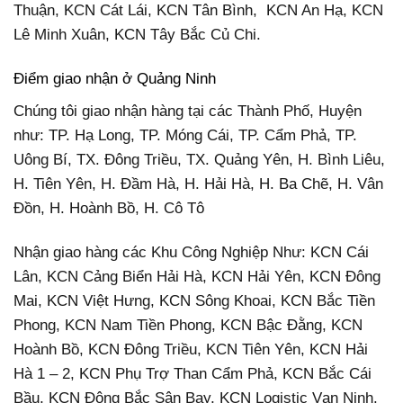
Thuận, KCN Cát Lái, KCN Tân Bình, KCN An Hạ, KCN
Lê Minh Xuân, KCN Tây Bắc Củ Chi.
Điểm giao nhận ở Quảng Ninh
Chúng tôi giao nhận hàng tại các Thành Phố, Huyện
như: TP. Hạ Long, TP. Móng Cái, TP. Cẩm Phả, TP.
Uông Bí, TX. Đông Triều, TX. Quảng Yên, H. Bình Liêu,
H. Tiên Yên, H. Đầm Hà, H. Hải Hà, H. Ba Chẽ, H. Vân
Đồn, H. Hoành Bồ, H. Cô Tô
Nhận giao hàng các Khu Công Nghiệp Như: KCN Cái
Lân, KCN Cảng Biển Hải Hà, KCN Hải Yên, KCN Đông
Mai, KCN Việt Hưng, KCN Sông Khoai, KCN Bắc Tiền
Phong, KCN Nam Tiền Phong, KCN Bậc Đằng, KCN
Hoành Bồ, KCN Đông Triều, KCN Tiên Yên, KCN Hải
Hà 1 – 2, KCN Phụ Trợ Than Cẩm Phả, KCN Bắc Cái
Bầu, KCN Đông Bắc Sân Bay, KCN Logistic Vạn Ninh.