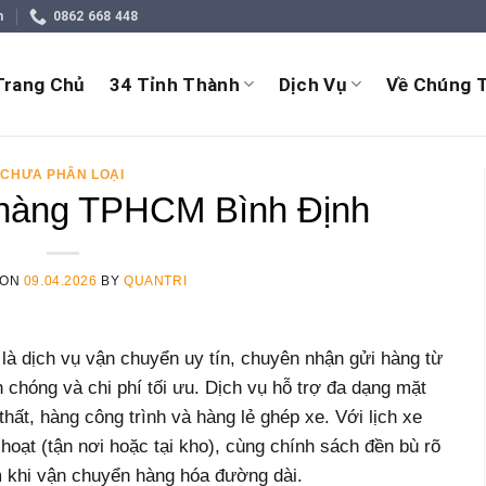
m
0862 668 448
Trang Chủ
34 Tỉnh Thành
Dịch Vụ
Về Chúng T
CHƯA PHÂN LOẠI
hàng TPHCM Bình Định
 ON
09.04.2026
BY
QUANTRI
là dịch vụ vận chuyển uy tín, chuyên nhận gửi hàng từ
chóng và chi phí tối ưu. Dịch vụ hỗ trợ đa dạng mặt
hất, hàng công trình và hàng lẻ ghép xe. Với lịch xe
hoạt (tận nơi hoặc tại kho), cùng chính sách đền bù rõ
m khi vận chuyển hàng hóa đường dài.