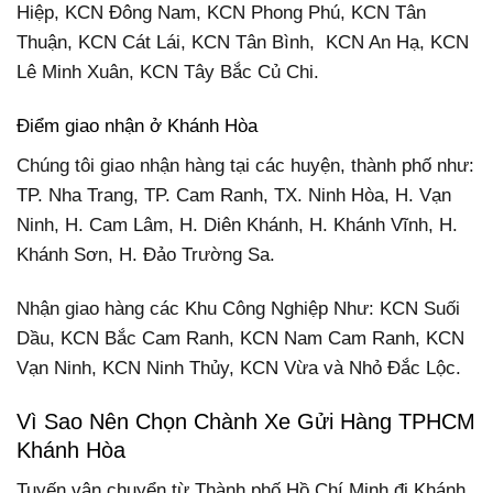
Hiệp, KCN Đông Nam, KCN Phong Phú, KCN Tân
Thuận, KCN Cát Lái, KCN Tân Bình, KCN An Hạ, KCN
Lê Minh Xuân, KCN Tây Bắc Củ Chi.
Điểm giao nhận ở Khánh Hòa
Chúng tôi giao nhận hàng tại các huyện, thành phố như:
TP. Nha Trang, TP. Cam Ranh, TX. Ninh Hòa, H. Vạn
Ninh, H. Cam Lâm, H. Diên Khánh, H. Khánh Vĩnh, H.
Khánh Sơn, H. Đảo Trường Sa.
Nhận giao hàng các Khu Công Nghiệp Như: KCN Suối
Dầu, KCN Bắc Cam Ranh, KCN Nam Cam Ranh, KCN
Vạn Ninh, KCN Ninh Thủy, KCN Vừa và Nhỏ Đắc Lộc.
Vì Sao Nên Chọn Chành Xe Gửi Hàng TPHCM
Khánh Hòa
Tuyến vận chuyển từ Thành phố Hồ Chí Minh đi Khánh