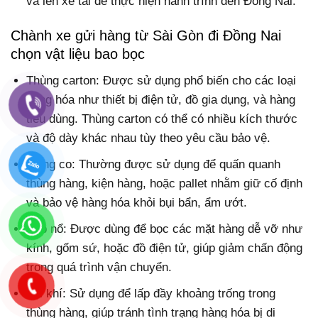
và lên xe tải để thực hiện hành trình đến Đồng Nai.
Chành xe gửi hàng từ Sài Gòn đi Đồng Nai
chọn vật liệu bao bọc
Thùng carton: Được sử dụng phổ biến cho các loại
hàng hóa như thiết bị điện tử, đồ gia dụng, và hàng
tiêu dùng. Thùng carton có thể có nhiều kích thước
và độ dày khác nhau tùy theo yêu cầu bảo vệ.
Màng co: Thường được sử dụng để quấn quanh
thùng hàng, kiện hàng, hoặc pallet nhằm giữ cố định
và bảo vệ hàng hóa khỏi bụi bẩn, ẩm ướt.
Xốp nổ: Được dùng để bọc các mặt hàng dễ vỡ như
kính, gốm sứ, hoặc đồ điện tử, giúp giảm chấn động
trong quá trình vận chuyển.
Túi khí: Sử dụng để lấp đầy khoảng trống trong
thùng hàng, giúp tránh tình trạng hàng hóa bị di