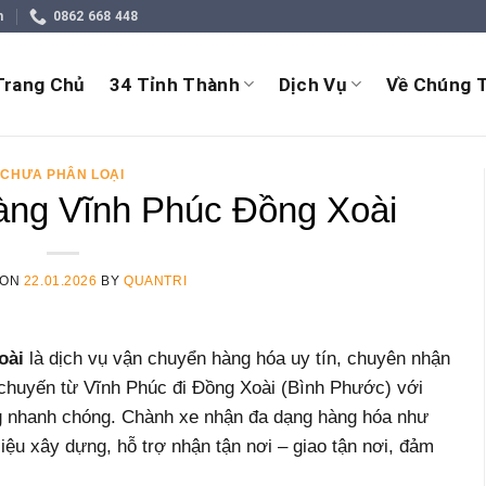
m
0862 668 448
Trang Chủ
34 Tỉnh Thành
Dịch Vụ
Về Chúng T
CHƯA PHÂN LOẠI
ng Vĩnh Phúc Đồng Xoài
 ON
22.01.2026
BY
QUANTRI
oài
là dịch vụ vận chuyển hàng hóa uy tín, chuyên nhận
 chuyến từ Vĩnh Phúc đi Đồng Xoài (Bình Phước) với
ng nhanh chóng. Chành xe nhận đa dạng hàng hóa như
liệu xây dựng, hỗ trợ nhận tận nơi – giao tận nơi, đảm