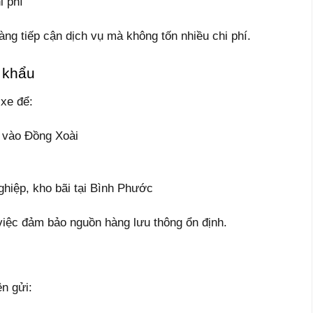
i phí
àng tiếp cận dịch vụ mà không tốn nhiều chi phí.
 khẩu
xe để:
 vào Đồng Xoài
ghiệp, kho bãi tại Bình Phước
 việc đảm bảo nguồn hàng lưu thông ổn định.
n gửi: